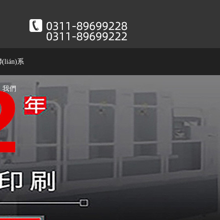
(lián)系
我們