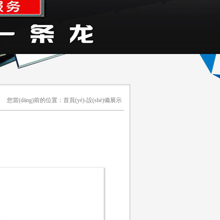
您當(dāng)前的位置：
首頁(yè)
-
設(shè)備展示