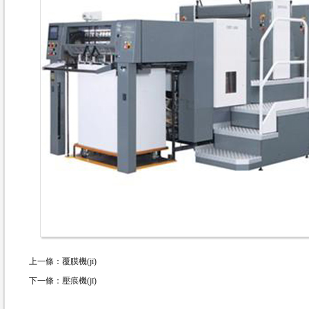
us
上一條：
覆膜機(jī)
下一條：
壓痕機(jī)
[返回列表]