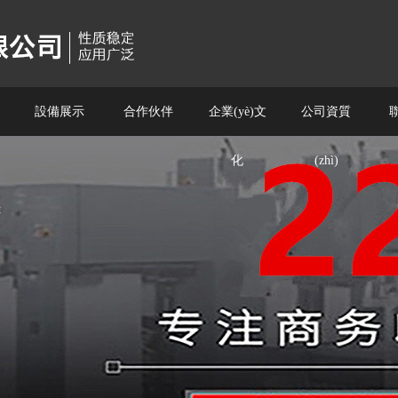
設備展示
合作伙伴
企業(yè)文
公司資質
聯
化
(zhì)
t