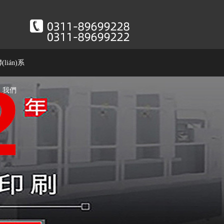
(lián)系
我們