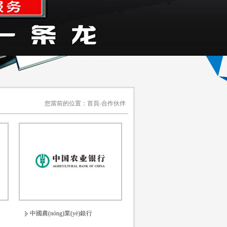
您當前的位置：
首頁
-
合作伙伴
中國農(nóng)業(yè)銀行