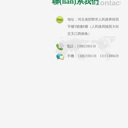
聯(lián)系我們
Contact 
地址：河北省邯鄲市人民路華煌寫
字樓5號樓8層（人民路與陵西大街
交叉口西南角）
電話：13082106118
手機：13082106118 13111306629