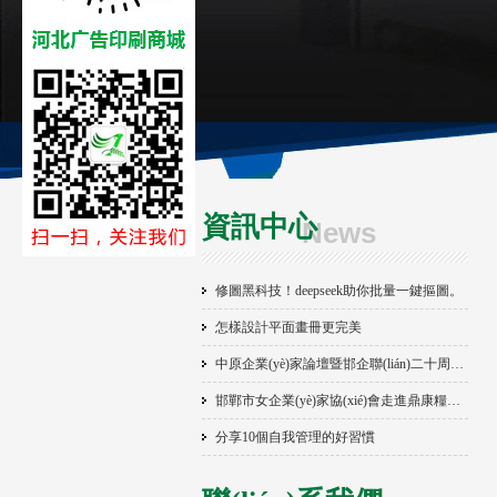
資訊中心
News
修圖黑科技！deepseek助你批量一鍵摳圖。
怎樣設計平面畫冊更完美
中原企業(yè)家論壇暨邯企聯(lián)二十周年慶典隆重舉行
邯鄲市女企業(yè)家協(xié)會走進鼎康糧油召開冬季助企促銷精準服務座談會
分享10個自我管理的好習慣