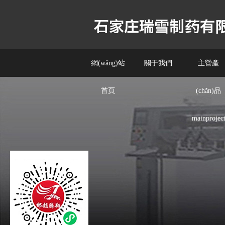
網(wǎng)站
關于我們
主營產
首頁
(chǎn)品
mainprojec